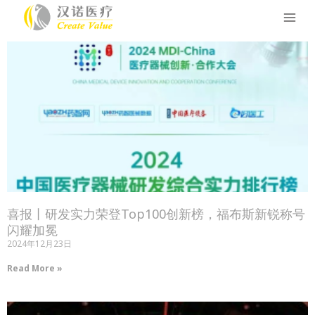
跳
MAI
至
ME
内
容
喜报丨研发实力荣登Top100创新榜，福布斯新锐称号
闪耀加冕
2024年12月23日
Read More »